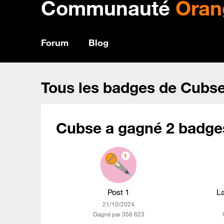
Communauté
Oran
Forum
Blog
Tous les badges de Cubs
Cubse a gagné 2 badges
Post 1
L
‎21/10/2024
Gagné par 356 623