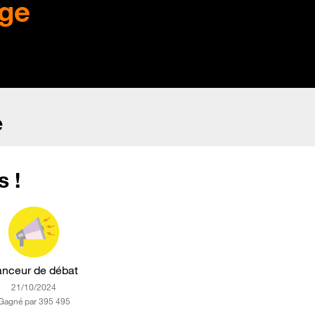
ge
e
 !
anceur de débat
‎21/10/2024
Gagné par 395 495