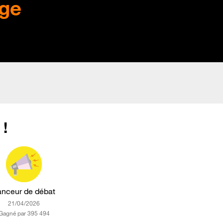
ge
 !
anceur de débat
‎21/04/2026
Gagné par 395 494