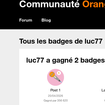
Communauté
Oran
Forum
Blog
Tous les badges de luc77
luc77 a gagné 2 badges
Post 1
L
‎20/04/2026
Gagné par 356 620