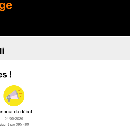
ge
li
s !
anceur de débat
‎04/05/2026
Gagné par 395 480