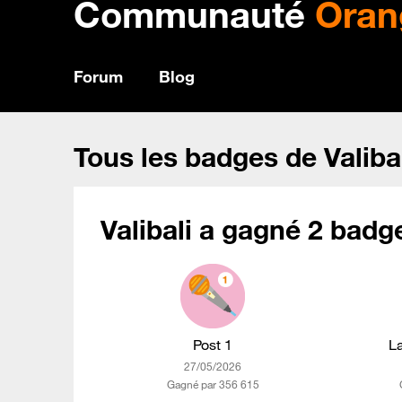
Communauté
Oran
Forum
Blog
Tous les badges de Valiba
Valibali a gagné 2 badge
Post 1
L
‎27/05/2026
Gagné par 356 615