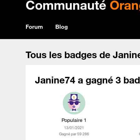
Communauté
Oran
Forum
Blog
Tous les badges de Janin
Janine74 a gagné 3 bad
Populaire 1
‎13/01/2021
Gagné par 59 286