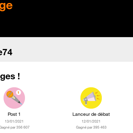
ge
e74
ges !
Post 1
Lanceur de débat
‎13/01/2021
‎12/01/2021
Gagné par 356 607
Gagné par 395 463