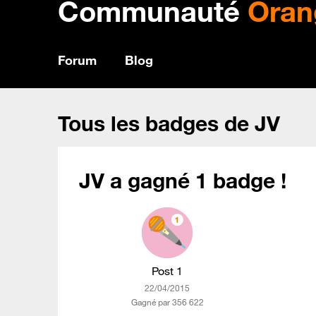
Communauté
Oran
Forum
Blog
Tous les badges de JV
JV a gagné 1 badge !
Post 1
‎22/04/2015
Gagné par 356 622