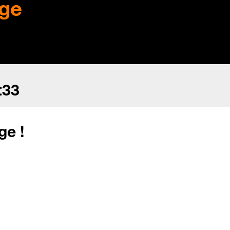
ge
t33
ge !