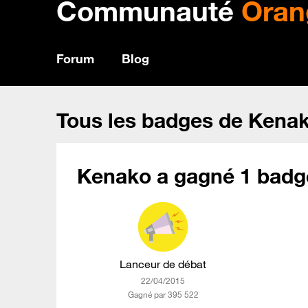
Communauté
Oran
Forum
Blog
Tous les badges de Kena
Kenako a gagné 1 badge
Lanceur de débat
‎22/04/2015
Gagné par 395 522