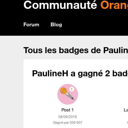
Communauté
Oran
Forum
Blog
Tous les badges de Pauli
PaulineH a gagné 2 bad
Post 1
L
‎08/06/2016
Gagné par 356 607