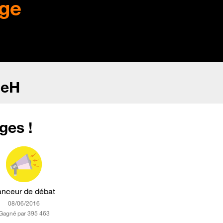
ge
neH
ges !
anceur de débat
‎08/06/2016
Gagné par 395 463