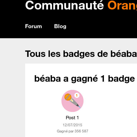
Communauté
Oran
Forum
Blog
Tous les badges de béaba
béaba a gagné 1 badge 
Post 1
‎12/07/2015
Gagné par 356 587