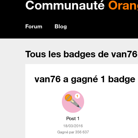
Communauté
Oran
Forum
Blog
Tous les badges de van76
van76 a gagné 1 badge 
Post 1
‎18/03/2016
Gagné par 356 637