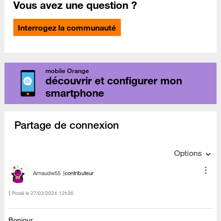
Vous avez une question ?
Interrogez la communauté
mobile Orange
découvrir et configurer mon
smartphone
Partage de connexion
Options
Arnaudw55
contributeur
Posté le
‎27/03/2024
12h36
Bonjour,