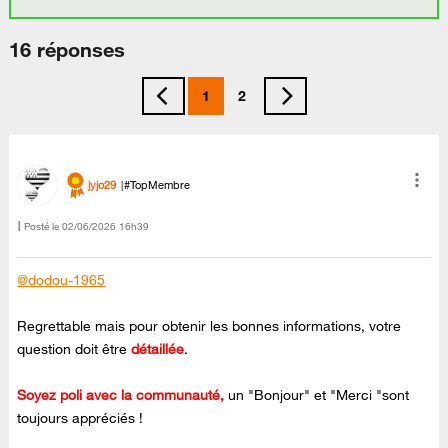
16 réponses
1
2
jyjo29
#TopMembre
Posté le
‎02/06/2026
16h39
@dodou-1965
Regrettable mais pour obtenir les bonnes informations, votre
question doit être
détaillée
.
Soyez poli avec la communauté,
un "Bonjour" et "Merci "sont
toujours appréciés !