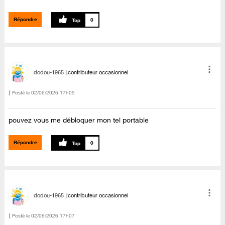
Répondre
0
dodou-1965
contributeur occasionnel
Posté le
‎02/06/2026
17h05
pouvez vous me débloquer mon tel portable
Répondre
0
dodou-1965
contributeur occasionnel
Posté le
‎02/06/2026
17h07