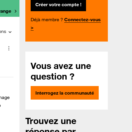
Créer votre compte !
Orange
Déjà membre ?
Connectez-vous
>
ons
Vous avez une
question ?
Interrogez la communauté
chage
e
Trouvez une
réponse par