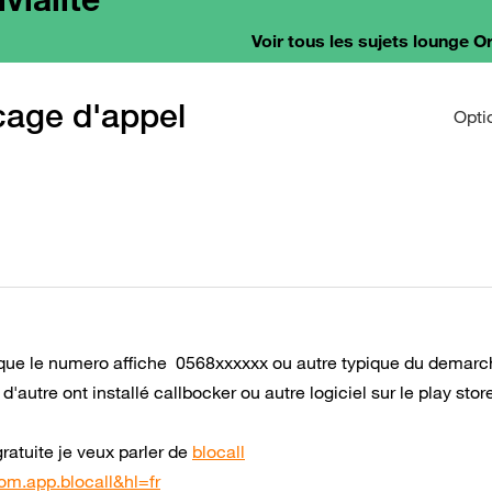
Voir tous les sujets lounge 
ocage d'appel
Opti
t que le numero affiche 0568xxxxxx ou autre typique du demar
'autre ont installé callbocker ou autre logiciel sur le play stor
gratuite je veux parler de
blocall
om.app.blocall&hl=fr