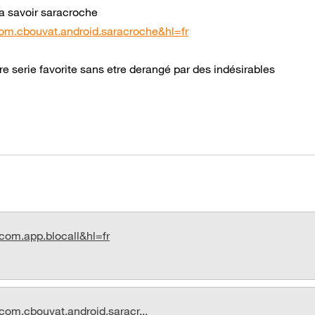
e a savoir saracroche
com.cbouvat.android.saracroche&hl=fr
re serie favorite sans etre derangé par des indésirables
=com.app.blocall&hl=fr
com.cbouvat.android.saracr...