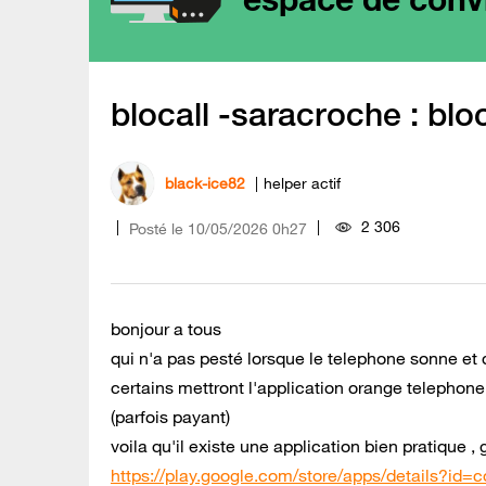
blocall -saracroche : bl
black-ice82
helper actif
2 306
Posté le
‎10/05/2026
0h27
bonjour a tous
qui n'a pas pesté lorsque le telephone sonne e
certains mettront l'application orange telephone d
(parfois payant)
voila qu'il existe une application bien pratique , 
https://play.google.com/store/apps/details?id=c