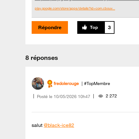
play.google.com/store/apps/details?id=com.cbouv...
Répondre
3
8 réponses
fredolerouge
#TopMembre
2 272
Posté le
‎10/05/2026
10h47
salut
@black-ice82