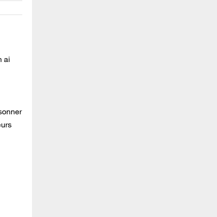
 ai
 sonner
eurs