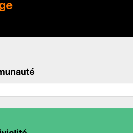
ge
munauté
vialité