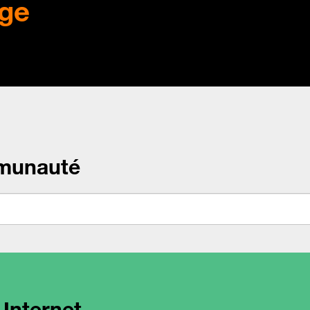
ge
munauté
 Internet