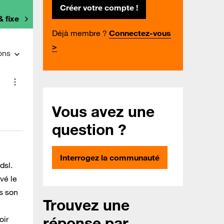
Créer votre compte !
& fixe
Déjà membre ?
Connectez-vous
>
ons
Vous avez une
question ?
Interrogez la communauté
dsl.
vé le
as son
Trouvez une
réponse par
oir