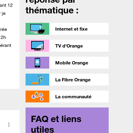
dant 12
thématique :
 je
Internet et fixe
vrée
 2h
pérant
TV d'Orange
Mobile Orange
La Fibre Orange
La communauté
FAQ et liens
utiles