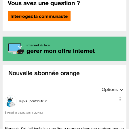
Vous avez une question ?
Interrogez la communauté
internet & fixe
gerer mon offre Internet
Nouvelle abonnée orange
Options
laly74
contributeur
Posté le
‎04/03/2014
22h53
Bonsoir, j'ai fait installer une ligne orange dans ma maison neuve