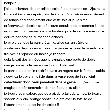
bonjour
j'ai eu tellement de conseillers suite à cette panne de 12jours...la
ligne est instable depuis plus de 7 ans...j'y ai laissé énormément
de temps et d'énervement que cette fois ci je vais me
préserver...le dossier est très lourd depuis trop longtemps !!!! les
réponses n'ont jamais été à la hauteur pour le service médiocre
délivré par orange durant ces années
le pire c'est que la panne était localisé sur un câble en
souterrain depuis des années ...la panne récurrente a enfin été
trouvée et réparée du moins je l'espère.
cela faisait des années que je signalais une perte de débit,
image télévisuelle mauvaise lorsqu'il pleuvait
la panne a été enfin repérée dans un regard sur le fameux câble
: devinez le constat
câble dans la vase sous de l'eau
j
oint
défectueux donc l'eau pénétrait dans la gaine
..... j'ai ici une
magistrale démonstration de non écoute du client
je trouve scandaleux que cela ait duré tant de temps, je trouve
scandaleux que orange continue à prélever la totalité de
l'abonnement...c'est inadmissible !!