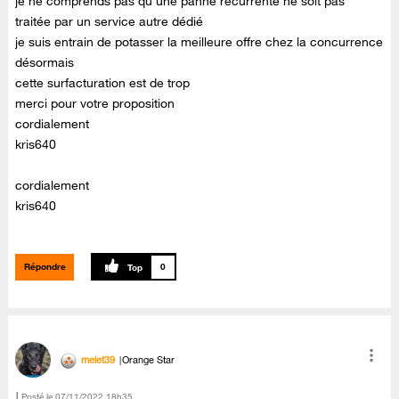
je ne comprends pas qu'une panne récurrente ne soit pas
traitée par un service autre dédié
je suis entrain de potasser la meilleure offre chez la concurrence
désormais
cette surfacturation est de trop
merci pour votre proposition
cordialement
kris640
cordialement
kris640
Répondre
0
melet39
Orange Star
Posté le
‎07/11/2022
18h35