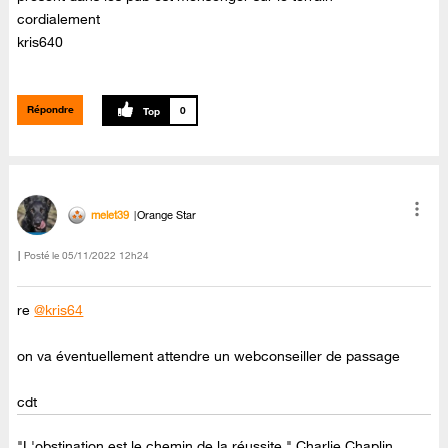
cordialement
kris640
Répondre
0
melet39
Orange Star
Posté le
‎05/11/2022
12h24
re
@kris64
on va éventuellement attendre un webconseiller de passage
cdt
"L'obstination est le chemin de la réussite." Charlie Chaplin