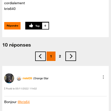
cordialement
kris640
Répondre
0
10 réponses
1
2
melet39
Orange Star
Posté le
‎05/11/2022
11h02
Bonjour
@kris64