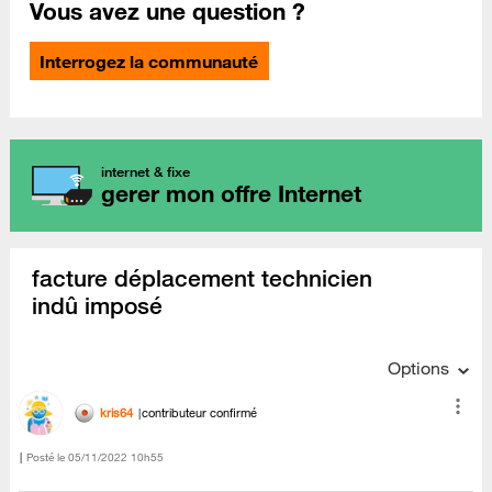
Vous avez une question ?
Interrogez la communauté
internet & fixe
gerer mon offre Internet
facture déplacement technicien
indû imposé
Options
kris64
contributeur confirmé
Posté le
‎05/11/2022
10h55