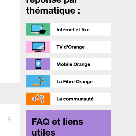
thématique :
Internet et fixe
TV d'Orange
Mobile Orange
La Fibre Orange
La communauté
FAQ et liens
utiles