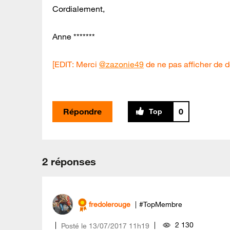
Cordialement,
Anne *******
[EDIT: Merci
@zazonie49
de ne pas afficher de d
Répondre
0
2 réponses
fredolerouge
#TopMembre
2 130
Posté le
‎13/07/2017
11h19