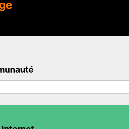
ge
munauté
 Internet