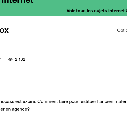
Voir tous les sujets internet 
box
Opti
2 132
7
pass est expiré. Comment faire pour restituer l'ancien matéri
oser en agence?