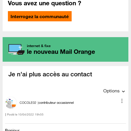
Vous avez une question ?
Interrogez la communauté
internet & fixe
le nouveau Mail Orange
Je n'ai plus accès au contact
Options
COCOLE02
contributeur occasionnel
Posté le
‎10/04/2022
19h55
Bonjour