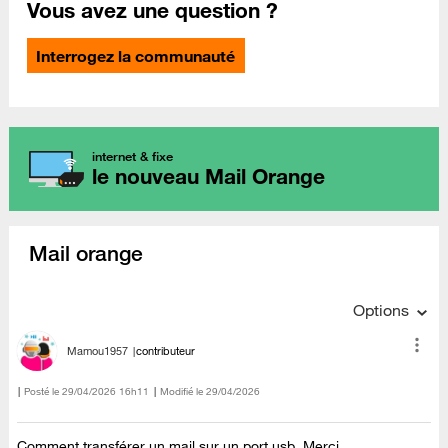
Vous avez une question ?
Interrogez la communauté
internet & fixe
le nouveau Mail Orange
Mail orange
Options
Mamou1957
contributeur
Posté le
‎29/04/2026
16h11
Modifié le
29/04/2026
Comment transférer un mail sur un port usb. Merci