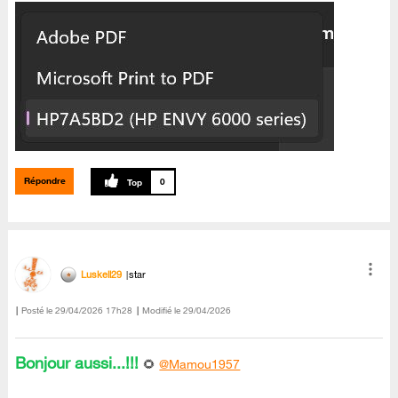
Répondre
0
Luskell29
star
Posté le
‎29/04/2026
17h28
Modifié le
29/04/2026
Bonjour aussi...!!!
🌻
@Mamou1957