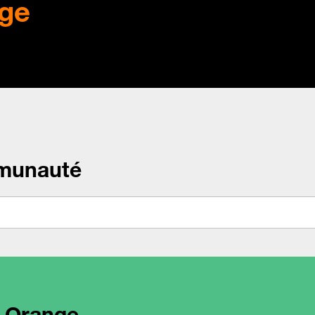
ge
munauté
l Orange