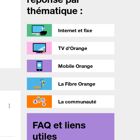
thématique :
Internet et fixe
TV d'Orange
Mobile Orange
La Fibre Orange
La communauté
FAQ et liens
utiles