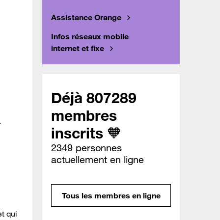
Assistance Orange
Infos réseaux mobile
internet et fixe
Déjà 807289
membres
.
inscrits 🧡
2349 personnes
actuellement en ligne
Tous les membres en ligne
t qui