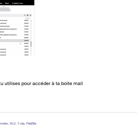
tu utilises pour accéder à ta boite mail
anview
,
VLC, 7-zip
,
FileZilla