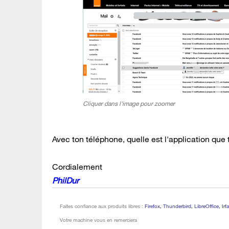
Cliquer dans l'image pour zoomer
Avec ton téléphone, quelle est l'application que 
Cordialement
PhilDur
Faites confiance aux produits libres :
Firefox
,
Thunderbird
,
LibreOffice
,
Irf
Votre machine vous en remerciera