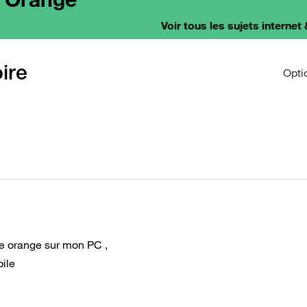
Voir tous les sujets internet 
ire
Opti
te orange sur mon PC ,
bile