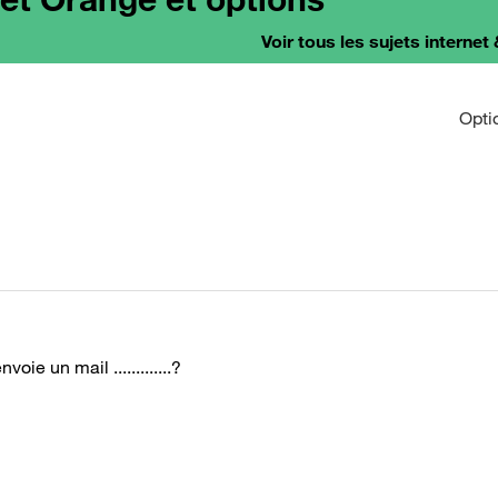
Voir tous les sujets internet 
Opti
ie un mail .............?