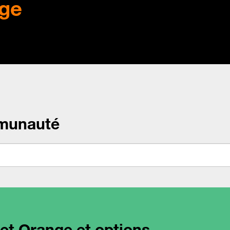
ge
munauté
net Orange et options