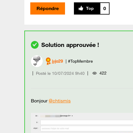
Répondre
0
jyjo29
#TopMembre
422
Posté le
‎10/07/2024
9h40
Bonjour
@chtismis