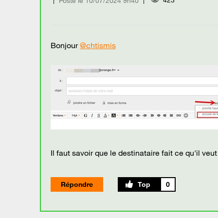
Posté le
‎10/07/2024
9h40
Bonjour
@chtismis
Il faut savoir que le destinataire fait ce qu'il v
Répondre
0