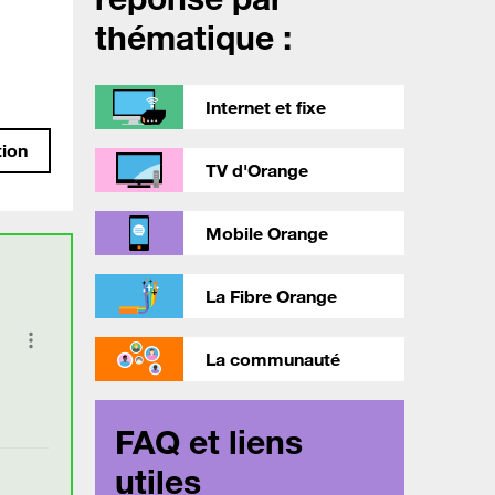
thématique :
Internet et fixe
tion
TV d'Orange
Mobile Orange
La Fibre Orange
La communauté
FAQ et liens
utiles