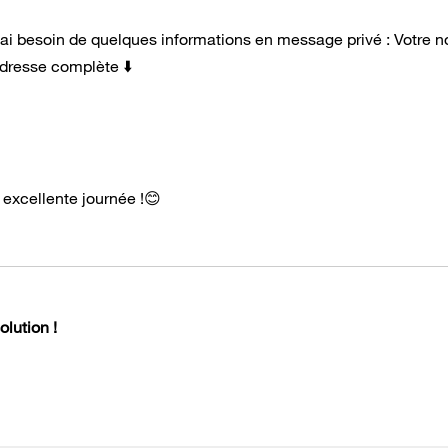
i besoin de quelques informations en message privé : Votre n
adresse complète ⬇️
 excellente journée !😊
lution !