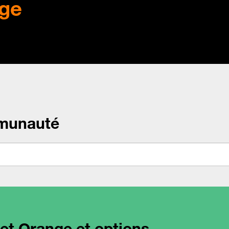
ge
munauté
net Orange et options