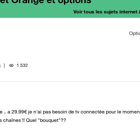
Voir tous les sujets internet 
Opti
1 532
6
ie .. a 29.99€ je n'ai pas besoin de tv connectée pour le mome
des chaînes !! Quel "bouquet"??