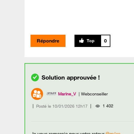
Répondre
0
Marine_V
Webconseiller
1 402
Posté le
‎10/01/2026
12h17
Je vous remercie pour votre retour
@mûre
.