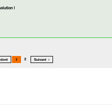
lution !
2
édent
1
Suivant