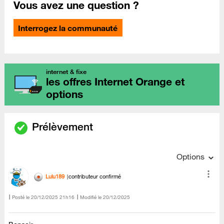
Vous avez une question ?
Interrogez la communauté
internet & fixe
les offres Internet Orange et
options
Prélèvement
Options
Lulu189
contributeur confirmé
Posté le
‎20/12/2025
21h16
Modifié le
20/12/2025