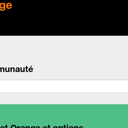
ge
munauté
net Orange et options