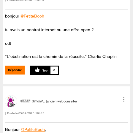
Posté le
‎04/09/2020
20h34
bonjour
@PetiteBooh
tu avais un contrat internet ou une offre open ?
cdt
"L'obstination est le chemin de la réussite." Charlie Chaplin
Répondre
0
SimonP_
ancien webconseiller
Posté le
‎05/09/2020
19h45
Bonjour
@PetiteBooh
,