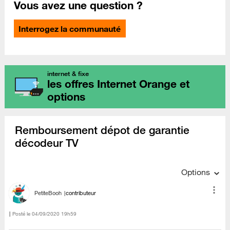
Vous avez une question ?
Interrogez la communauté
internet & fixe
les offres Internet Orange et
options
Remboursement dépot de garantie
décodeur TV
Options
PetiteBooh
contributeur
Posté le
‎04/09/2020
19h59