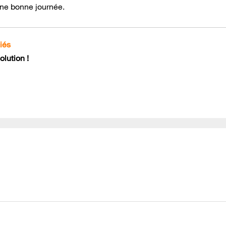
 une bonne journée.
iés
lution !