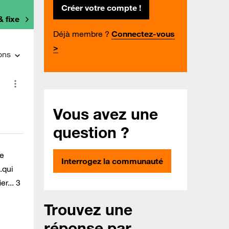
Créer votre compte !
& fixe
Déjà membre ?
Connectez-vous
>
ons
Vous avez une
question ?
le
Interrogez la communauté
.qui
r... 3
Trouvez une
réponse par