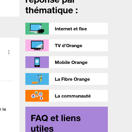
thématique :
Internet et fixe
TV d'Orange
Mobile Orange
La Fibre Orange
La communauté
 le
FAQ et liens
utiles