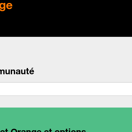
ge
munauté
net Orange et options