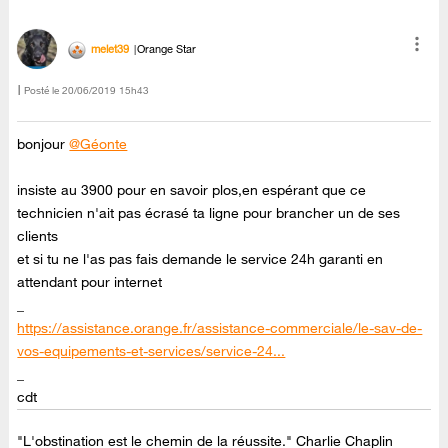
melet39
Orange Star
Posté le
‎20/06/2019
15h43
bonjour
@Géonte
insiste au 3900 pour en savoir plos,en espérant que ce
technicien n'ait pas écrasé ta ligne pour brancher un de ses
clients
et si tu ne l'as pas fais demande le service 24h garanti en
attendant pour internet
_
https://assistance.orange.fr/assistance-commerciale/le-sav-de-
vos-equipements-et-services/service-24...
_
cdt
"L'obstination est le chemin de la réussite." Charlie Chaplin