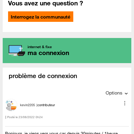
Vous avez une question ?
Interrogez la communauté
internet & fixe
ma connexion
problème de connexion
Options
kevin2205
contributeur
Posté le
‎23/08/2022
0h24
Bonjours, je viens vers vous car depuis 30minutes / 1heure