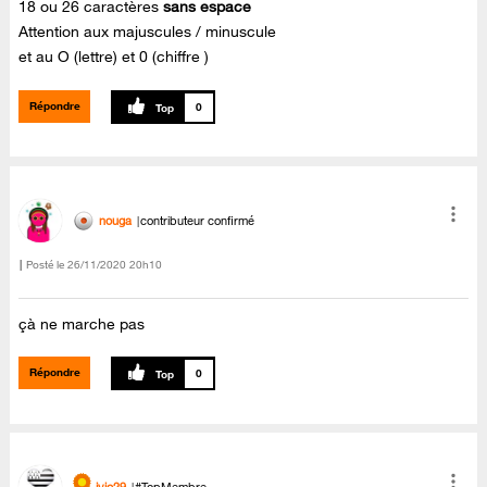
18 ou 26 caractères
sans espace
Attention aux majuscules / minuscule
et au O (lettre) et 0 (chiffre )
Répondre
0
nouga
contributeur confirmé
Posté le
‎26/11/2020
20h10
çà ne marche pas
Répondre
0