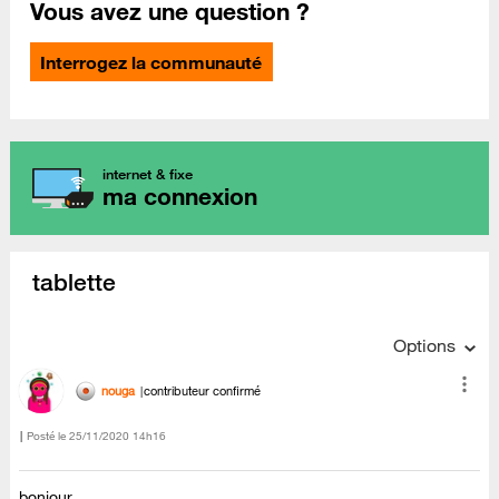
Vous avez une question ?
Interrogez la communauté
internet & fixe
ma connexion
tablette
Options
nouga
contributeur confirmé
Posté le
‎25/11/2020
14h16
bonjour