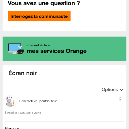
Vous avez une question ?
Interrogez la communauté
internet & fixe
mes services Orange
Écran noir
Options
Bénédicte2b
contributeur
Posté le
‎18/07/2016
20h51
Bonjour.