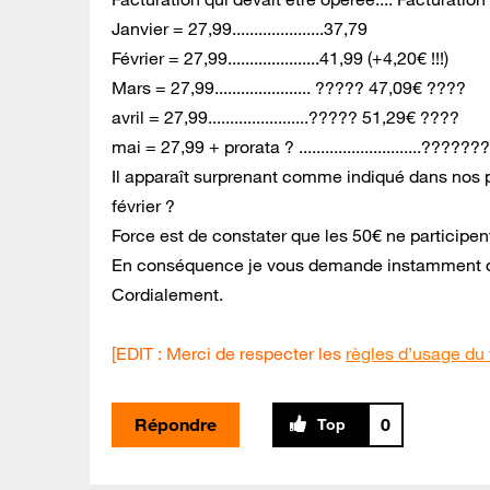
Janvier = 27,99.....................37,79
Février = 27,99.....................41,99 (+4,20€ !!!)
Mars = 27,99...................... ????? 47,09€ ????
avril = 27,99.......................????? 51,29€ ????
mai = 27,99 + prorata ? ............................???????
Il apparaît surprenant comme indiqué dans nos p
février ?
Force est de constater que les 50€ ne participen
En conséquence je vous demande instamment de 
Cordialement.
[EDIT : Merci de respecter les
règles d’usage du
Répondre
0