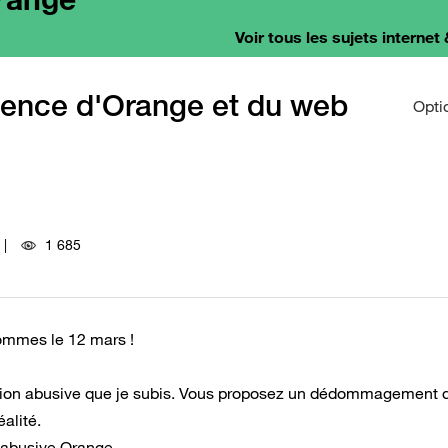
Voir tous les sujets internet 
ilence d'Orange et du web
Opti
1 685
ommes le 12 mars !
ration abusive que je subis. Vous proposez un dédommagement 
alité.
on abusive Orange