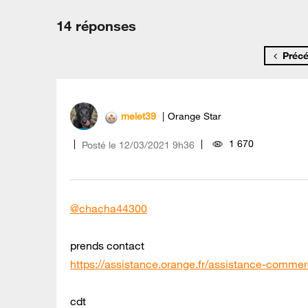
14 réponses
Préc
melet39
Orange Star
1 670
Posté le
‎12/03/2021
9h36
@chacha44300
prends contact
https://assistance.orange.fr/assistance-commerc
cdt