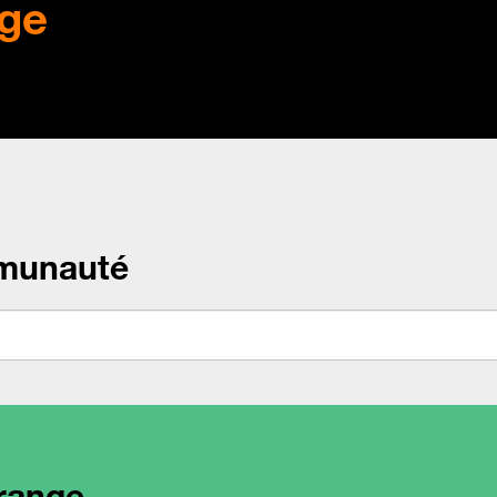
ge
munauté
range