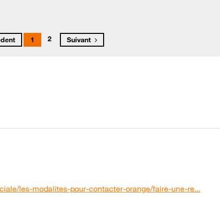
2
édent
1
Suivant
iale/les-modalites-pour-contacter-orange/faire-une-re...