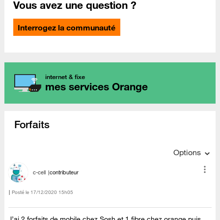
Vous avez une question ?
Interrogez la communauté
internet & fixe
mes services Orange
Forfaits
Options
c-cell
contributeur
Posté le
‎17/12/2020
15h05
J’ai 2 forfaits de mobile chez Sosh et 1 fibre chez orange puis