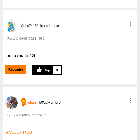
Coco74150
contributeur
Posté le
‎09/08/2023
15h04
test avec la 4G !
Répondre
0
johann
#TopMembre
Posté le
‎09/08/2023
15h04
@Coco74150