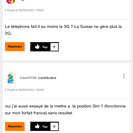
Posté le
‎09/08/2023
15h02
Le téléphone fait-il au moins la 3G ? La Suisse ne gère plus la
2G.
Répondre
0
Coco74150
contributeur
Posté le
‎09/08/2023
15h03
oui j'ai aussi essayé de la mettre a la position Sim 1 (fonctionne
sur mon forfait france) sans resultat
Répondre
0