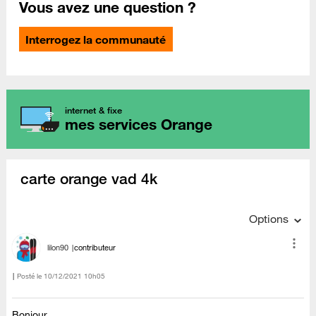
Vous avez une question ?
Interrogez la communauté
internet & fixe
mes services Orange
carte orange vad 4k
Options
lilon90
contributeur
Posté le
‎10/12/2021
10h05
Bonjour,