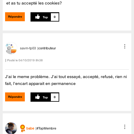
et as tu accepté les cookies?
Répondre
0
savm-tp03
contributeur
Posté le
‎04/10/2019
8h38
J'ai le meme problème. J'ai tout essayé, accepté, refusé, rien ni
fait, l'encart apparait en permanence
Répondre
0
babe
#TopMembre