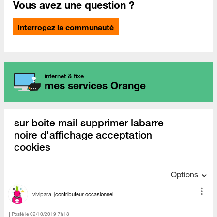
Vous avez une question ?
Interrogez la communauté
internet & fixe
mes services Orange
sur boite mail supprimer labarre
noire d'affichage acceptation
cookies
Options
vivipara
contributeur occasionnel
Posté le
‎02/10/2019
7h18