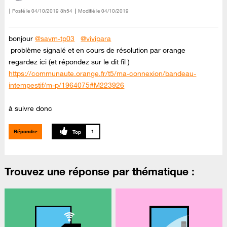
Posté le
‎04/10/2019
8h54
Modifié le
04/10/2019
bonjour
@savm-tp03
@vivipara
problème signalé et en cours de résolution par orange
regardez ici (et répondez sur le dit fil )
https://communaute.orange.fr/t5/ma-connexion/bandeau-
intempestif/m-p/1964075#M223926
à suivre donc
Répondre
1
Trouvez une réponse par thématique :