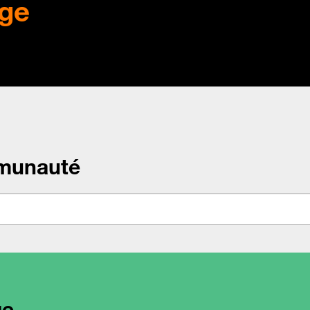
ge
munauté
ge