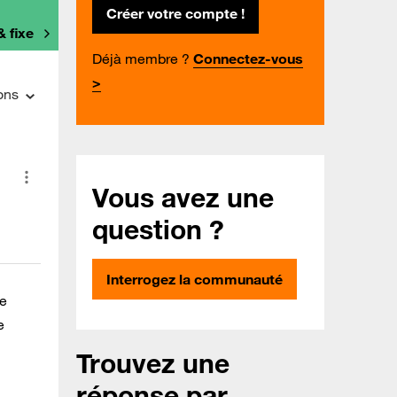
Créer votre compte !
& fixe
Déjà membre ?
Connectez-vous
>
ons
Vous avez une
question ?
Interrogez la communauté
ne
e
Trouvez une
réponse par