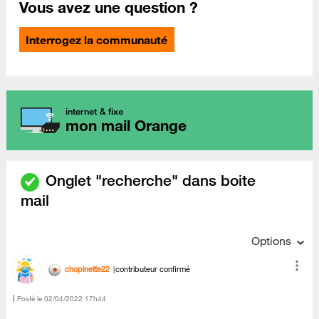
Vous avez une question ?
Interrogez la communauté
internet & fixe
mon mail Orange
Onglet "recherche" dans boite
mail
Options
chopinette22
contributeur confirmé
Posté le
‎02/04/2022
17h44