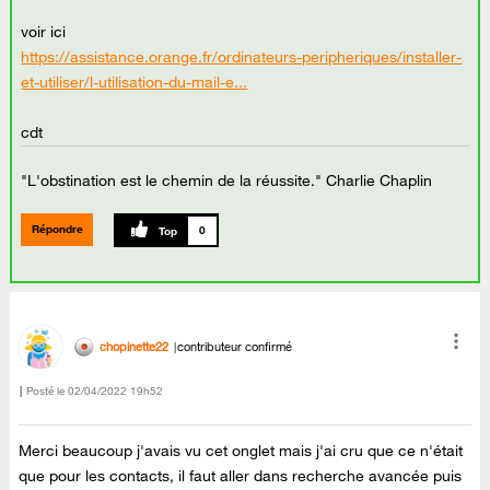
voir ici
https://assistance.orange.fr/ordinateurs-peripheriques/installer-
et-utiliser/l-utilisation-du-mail-e...
cdt
"L'obstination est le chemin de la réussite." Charlie Chaplin
Répondre
0
chopinette22
contributeur confirmé
Posté le
‎02/04/2022
19h52
Merci beaucoup j'avais vu cet onglet mais j'ai cru que ce n'était
que pour les contacts, il faut aller dans recherche avancée puis