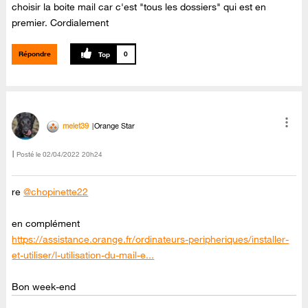
choisir la boite mail car c'est "tous les dossiers" qui est en
premier. Cordialement
Répondre
0
melet39
Orange Star
Posté le
‎02/04/2022
20h24
re
@chopinette22
en complément
https://assistance.orange.fr/ordinateurs-peripheriques/installer-
et-utiliser/l-utilisation-du-mail-e...
Bon week-end