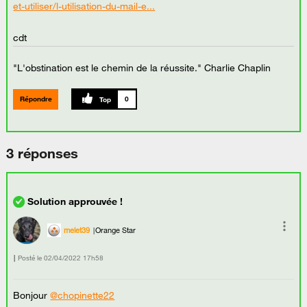
et-utiliser/l-utilisation-du-mail-e...
cdt
"L'obstination est le chemin de la réussite." Charlie Chaplin
Répondre
0
3 réponses
melet39
Orange Star
Posté le
‎02/04/2022
17h58
Bonjour
@chopinette22