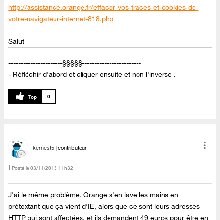
http://assistance.orange.fr/effacer-vos-traces-et-cookies-de-
votre-navigateur-internet-818.php
Salut
----------------------§§§§§------------------------
- Réfléchir d'abord et cliquer ensuite et non l'inverse .
0
kernest5
contributeur
Posté le
‎03/11/2013
11h32
J'ai le même problème. Orange s'en lave les mains en
prétextant que ça vient d'IE, alors que ce sont leurs adresses
HTTP qui sont affectées, et ils demandent 49 euros pour être en