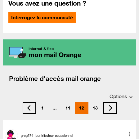
Vous avez une question ?
Interrogez la communauté
internet & fixe
mon mail Orange
Problème d'accès mail orange
Options
1
…
11
12
13
greg374
contributeur occasionnel