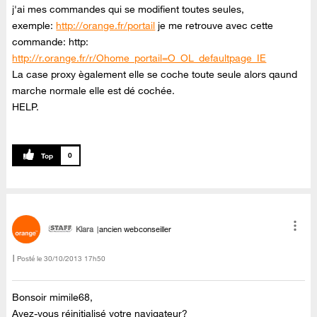
j'ai mes commandes qui se modifient toutes seules,
exemple:
http://orange.fr/portail
je me retrouve avec cette
commande: http:
http://r.orange.fr/r/Ohome_portail=O_OL_defaultpage_IE
La case proxy ègalement elle se coche toute seule alors qaund
marche normale elle est dé cochée.
HELP.
0
Klara
ancien webconseiller
Posté le
‎30/10/2013
17h50
Bonsoir mimile68,
Avez-vous réinitialisé votre navigateur?