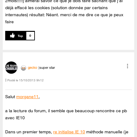
2mois!!!!!j'aimerai savoir ce que je dois faire sachant que j'ai
déjà effacé les cookies (solution donnée par certains
internautes) résultat: Néant. merci de me dire ce que je peux
faire
0
gecko
super star
Posté le
‎15/10/2013
9h12
Salut
morgane11
,
a la lecture du forum, il semble que beaucoup rencontre ce pb
avec IE10
Dans un premier temps,
re initialise IE 10
méthode manuelle (je