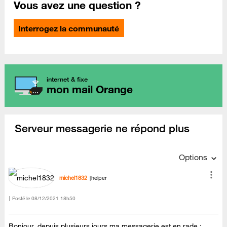
Vous avez une question ?
Interrogez la communauté
internet & fixe
mon mail Orange
Serveur messagerie ne répond plus
Options
michel1832
helper
Posté le
‎08/12/2021
18h50
Bonjour, depuis plusieurs jours ma messagerie est en rade :