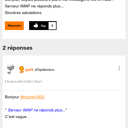
Serveur IMAP ne réponds plus...
Sincères salutations
Répondre
0
2 réponses
jyjo29
#TopMembre
Posté le
‎08/12/2021
20h21
Bonjour
@michel1832
"
Serveur IMAP ne réponds plus...
"
C'est vague .