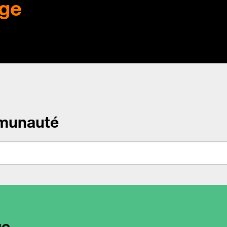
ge
munauté
ge