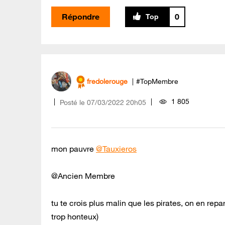
Répondre
0
fredolerouge
#TopMembre
1 805
Posté le
‎07/03/2022
20h05
mon pauvre
@Tauxieros
@Ancien Membre
tu te crois plus malin que les pirates, on en repar
trop honteux)