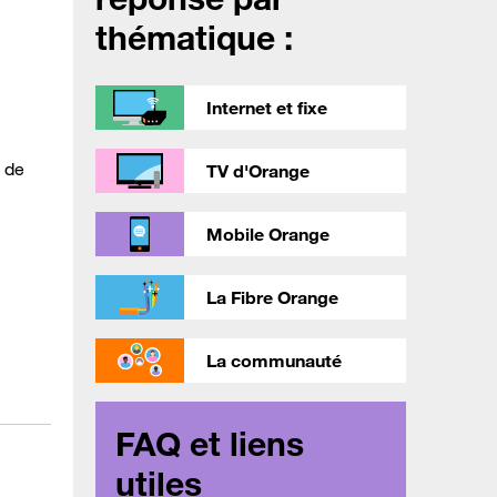
thématique :
Internet et fixe
e de
TV d'Orange
Mobile Orange
La Fibre Orange
La communauté
FAQ et liens
utiles