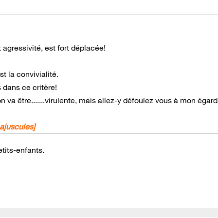
gressivité, est fort déplacée!
t la convivialité.
 dans ce critère!
n va être.......virulente, mais allez-y défoulez vous à mon égard
majuscules
]
tits-enfants.