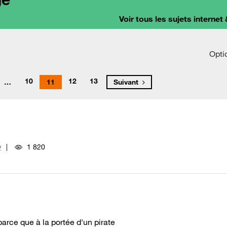
Voir tous les sujets internet 
Opti
10
12
13
…
11
Suivant
1 820
2
parce que à la portée d'un pirate