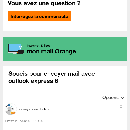
Vous avez une question ?
Interrogez la communauté
internet & fixe
mon mail Orange
Soucis pour envoyer mail avec
outlook express 6
Options
dennys
contributeur
Posté le
‎16/06/2019
21h20