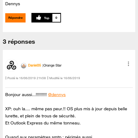
Dennys
Répondre
0
3 réponses
Daniel35
Orange Star
Posté le
‎16/06/2019
21h58
Modifié le
16/06/2019
Bonjour aussi...!!!!!!!!!
@dennys
XP: ouh la.... même pas peur.!! OS plus mis à jour depuis belle
lurette, et plein de trous de sécurité.
Et Outlook Express du même tonneau.
Quand aux paramètres smtp : périmés aussi.