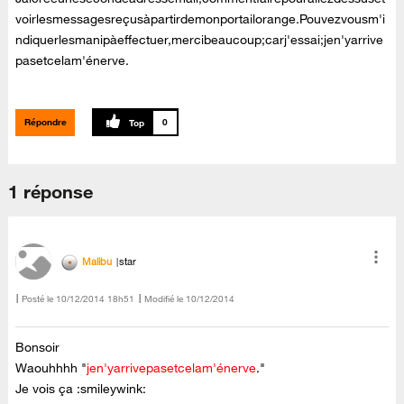
voirlesmessagesreçusàpartirdemonportailorange.Pouvezvousm'i
ndiquerlesmanipàeffectuer,mercibeaucoup;carj'essai;jen'yarrive
pasetcelam'énerve.
Répondre
0
1 réponse
Malibu
star
Posté le
‎10/12/2014
18h51
Modifié le
10/12/2014
Bonsoir
Waouhhhh "
jen'yarrivepasetcelam'énerve
."
Je vois ça :smileywink: