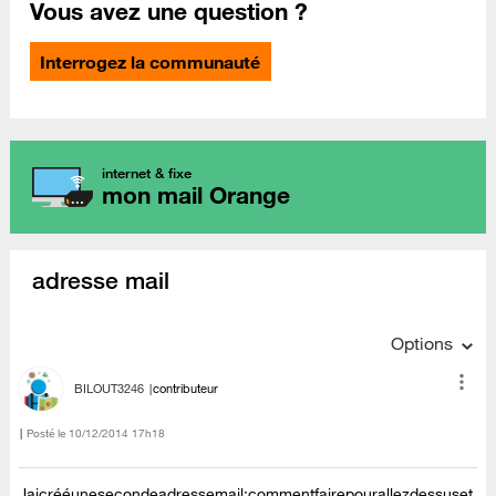
Vous avez une question ?
Interrogez la communauté
internet & fixe
mon mail Orange
adresse mail
Options
BILOUT3246
contributeur
Posté le
‎10/12/2014
17h18
Jaicrééunesecondeadressemail;commentfairepourallezdessuset