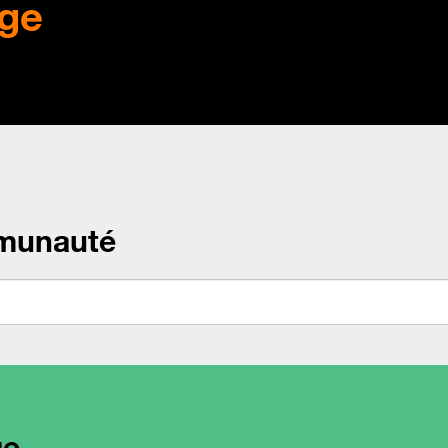
ge
munauté
ge