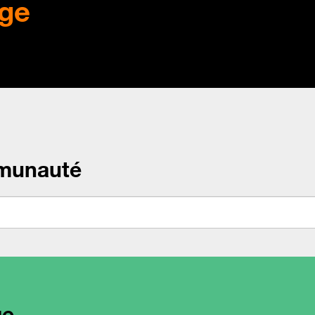
ge
munauté
ge