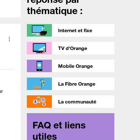
thématique :
Internet et fixe
TV d'Orange
Mobile Orange
La Fibre Orange
ur
La communauté
FAQ et liens
utiles