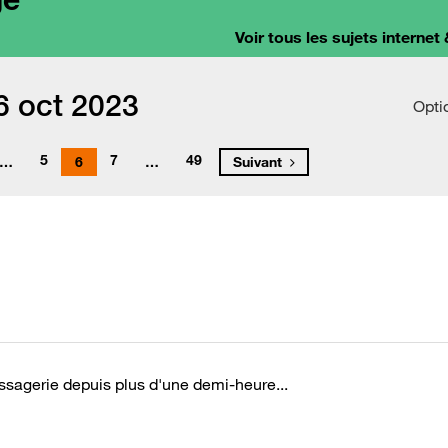
Voir tous les sujets internet 
6 oct 2023
Opti
5
7
49
…
6
…
Suivant
agerie depuis plus d'une demi-heure...