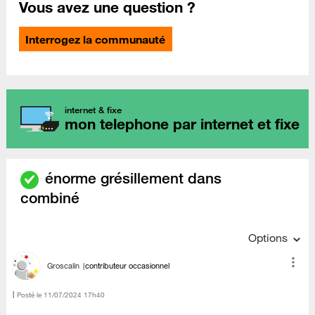
Vous avez une question ?
Interrogez la communauté
internet & fixe
mon telephone par internet et fixe
énorme grésillement dans
combiné
Options
Groscalin
contributeur occasionnel
Posté le
‎11/07/2024
17h40