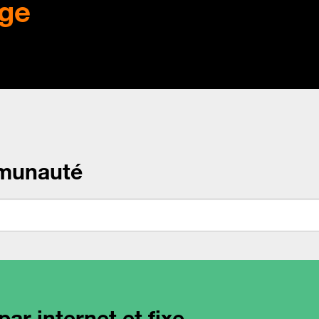
ge
munauté
ar internet et fixe