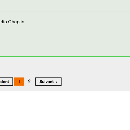
rlie Chaplin
2
édent
1
Suivant