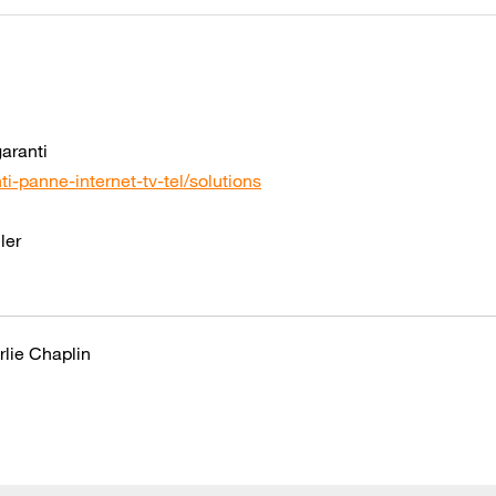
garanti
i-panne-internet-tv-tel/solutions
ler
rlie Chaplin