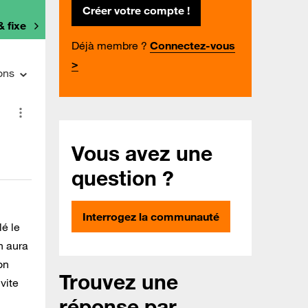
Créer votre compte !
& fixe
Déjà membre ?
Connectez-vous
>
ons
Vous avez une
question ?
Interrogez la communauté
lé le
n aura
on
Trouvez une
vite
réponse par