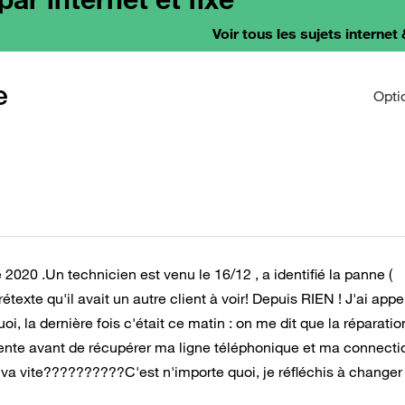
Voir tous les sujets internet 
e
Opti
2020 .Un technicien est venu le 16/12 , a identifié la panne (
étexte qu'il avait un autre client à voir! Depuis RIEN ! J'ai appe
i, la dernière fois c'était ce matin : on me dit que la réparatio
attente avant de récupérer ma ligne téléphonique et ma connecti
ça va vite??????????C'est n'importe quoi, je réfléchis à changer 