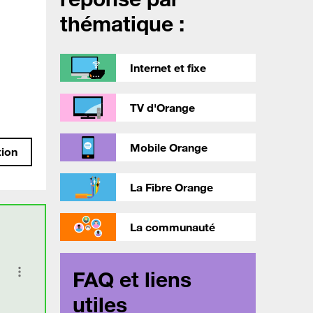
thématique :
Internet et fixe
TV d'Orange
Mobile Orange
tion
La Fibre Orange
La communauté
FAQ et liens
utiles