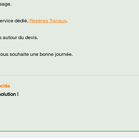
sage.
ervice dédié,
Repères Travaux
.
 autour du devis.
vous souhaite une bonne journée.
ociés
lution !