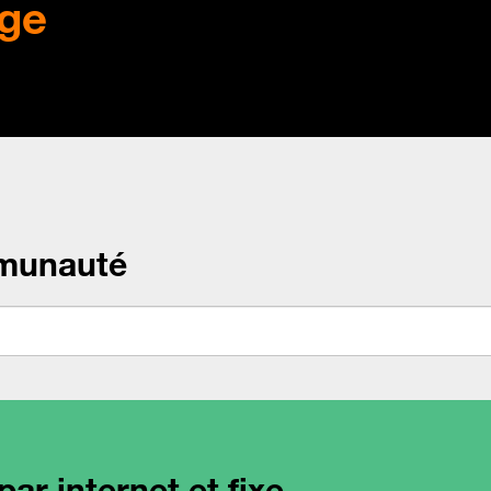
ge
munauté
ar internet et fixe