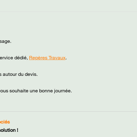
sage.
ervice dédié,
Repères Travaux
.
 autour du devis.
vous souhaite une bonne journée.
ociés
lution !