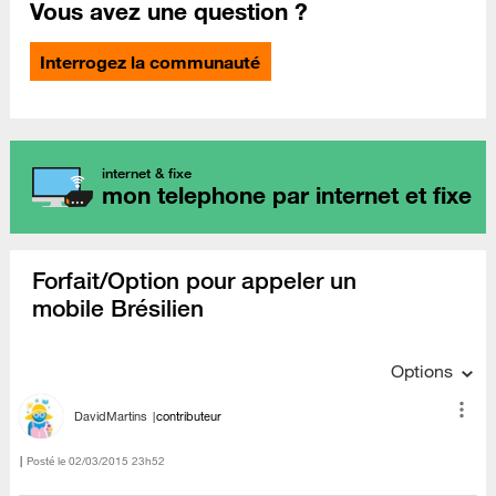
Vous avez une question ?
Interrogez la communauté
internet & fixe
mon telephone par internet et fixe
Forfait/Option pour appeler un
mobile Brésilien
Options
DavidMartins
contributeur
Posté le
‎02/03/2015
23h52