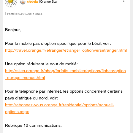
cledefa
Orange Star
Posté le
‎03/03/2015
8h44
Bonjour,
Pour le mobile pas d'option spécifique pour le bésil, voir:
http://travel.orange.fr/etranger/etranger_optionversetranger.html
Une option réduisant le cout de moitié:
http://sites.orange.fr/shop/forfaits_mobiles/options/fiches/option
_europe_monde.html
Pour le téléphone par internet, les options concernent certains
pays d'afrique du nord, voir:
http://abonnez-vous.orange.fr/residentiel/options/accueil-
options.aspx
Rubrique 12 communications.