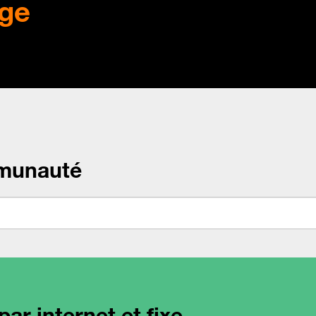
ge
munauté
ar internet et fixe