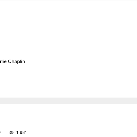
rlie Chaplin
1 981
2