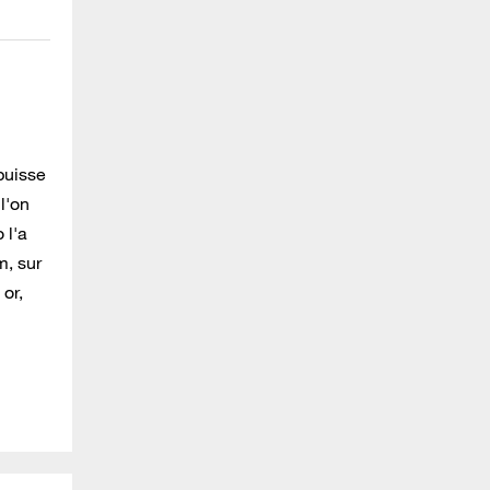
puisse
 l'on
 l'a
m, sur
or,