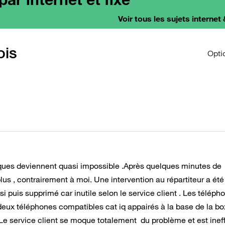
Voir tous les sujets internet 
ois
Opti
iques deviennent quasi impossible .Après quelques minutes de
s , contrairement à moi. Une intervention au répartiteur a été
ssi puis supprimé car inutile selon le service client . Les téléph
 deux téléphones compatibles cat iq appairés à la base de la bo
 Le service client se moque totalement du problème et est inef