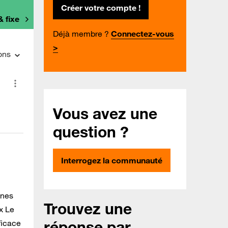
Créer votre compte !
& fixe
Déjà membre ?
Connectez-vous
>
ons
Vous avez une
question ?
Interrogez la communauté
ones
Trouvez une
x Le
réponse par
ficace