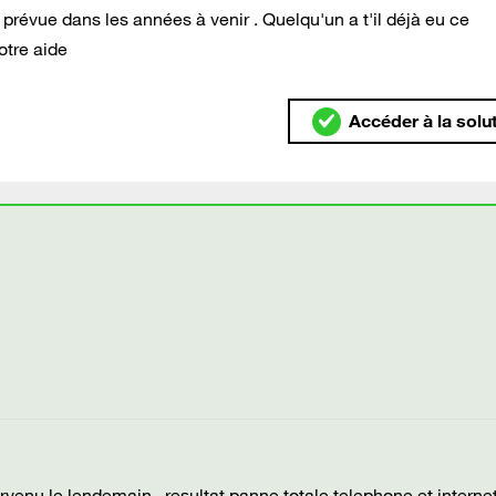
e prévue dans les années à venir . Quelqu'un a t'il déjà eu ce
otre aide
Accéder à la solu
enu le lendemain , resultat panne totale telephone et internet