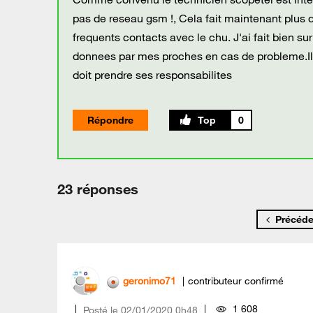
pas de reseau gsm !, Cela fait maintenant plus 
frequents contacts avec le chu. J'ai fait bien su
donnees par mes proches en cas de probleme.Il d
doit prendre ses responsabilites
Répondre
0
23 réponses
Précéde
geronimo71
contributeur confirmé
1 608
Posté le
‎02/01/2020
0h48