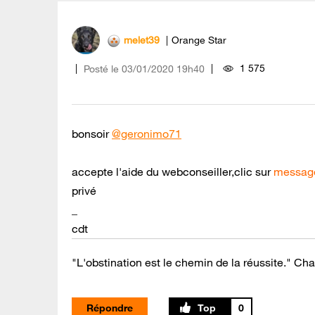
melet39
Orange Star
1 575
Posté le
‎03/01/2020
19h40
bonsoir
@geronimo71
accepte l'aide du webconseiller,clic sur
message
privé
_
cdt
"L'obstination est le chemin de la réussite." Cha
Répondre
0