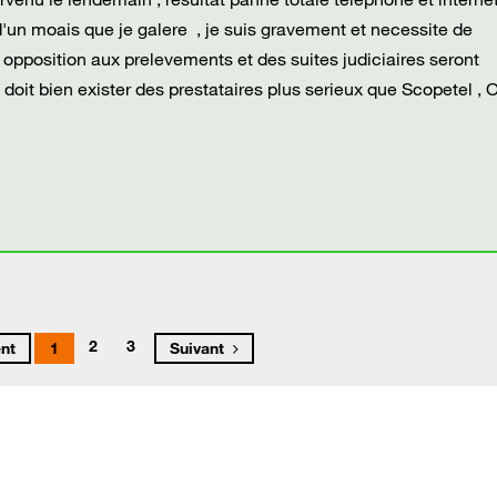
d'un moais que je galere , je suis gravement et necessite de
r opposition aux prelevements et des suites judiciaires seront
oit bien exister des prestataires plus serieux que Scopetel , 
2
3
nt
1
Suivant