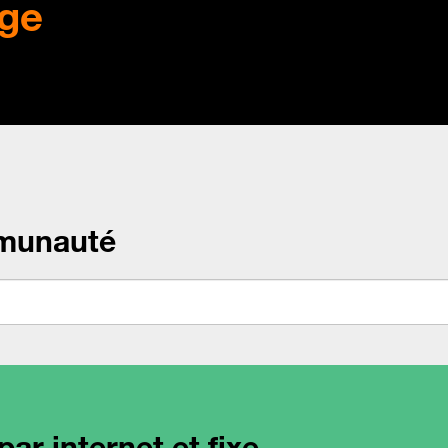
ge
munauté
ar internet et fixe