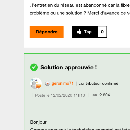
, l'entretien du réseau est abandonné car la fibr
problème ou une solution ? Merci d'avance de v
Répondre
0
geronimo71
contributeur confirmé
2 204
Posté le
‎12/02/2020
11h10
Bonjour
Comme convenu le technicien scopetel est interv