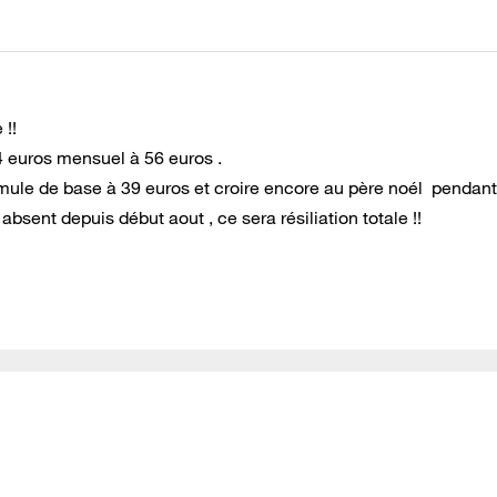
!!
4 euros mensuel à 56 euros .
rmule de base à 39 euros et croire encore au père noél pendan
bsent depuis début aout , ce sera résiliation totale !!