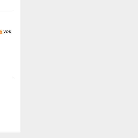
é
vos